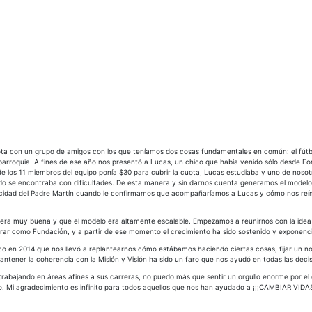
ota con un grupo de amigos con los que teníamos dos cosas fundamentales en común: el fút
arroquia. A fines de ese año nos presentó a Lucas, un chico que había venido sólo desde F
de los 11 miembros del equipo ponía $30 para cubrir la cuota, Lucas estudiaba y uno de nosot
do se encontraba con dificultades. De esta manera y sin darnos cuenta generamos el modelo b
licidad del Padre Martín cuando le confirmamos que acompañaríamos a Lucas y cómo nos re
 era muy buena y que el modelo era altamente escalable. Empezamos a reunirnos con la idea 
r como Fundación, y a partir de ese momento el crecimiento ha sido sostenido y exponenci
ico en 2014 que nos llevó a replantearnos cómo estábamos haciendo ciertas cosas, fijar un no
n. Mantener la coherencia con la Misión y Visión ha sido un faro que nos ayudó en todas la
trabajando en áreas afines a sus carreras, no puedo más que sentir un orgullo enorme por el
o. Mi agradecimiento es infinito para todos aquellos que nos han ayudado a ¡¡¡CAMBIAR VIDAS