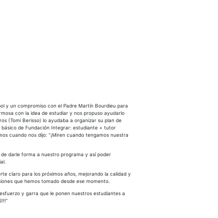
bol y un compromiso con el Padre Martín Bourdieu para
ormosa con la idea de estudiar y nos propuso ayudarlo
ros (Tomi Berisso) lo ayudaba a organizar su plan de
ásico de Fundación Integrar: estudiante + tutor
ímos cuando nos dijo: “¡Miren cuando tengamos nuestra
de darle forma a nuestro programa y así poder
al.
rte claro para los próximos años, mejorando la calidad y
s decisiones que hemos tomado desde ese momento.
 esfuerzo y garra que le ponen nuestros estudiantes a
!!!”