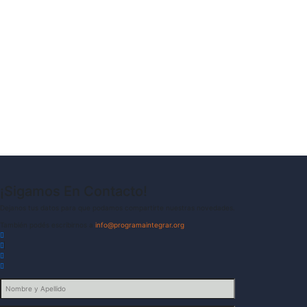
¡Sigamos En Contacto!
Dejanos tus datos para que podamos compartirte nuestras novedades.
También podés escribirnos a
info@programaintegrar.org