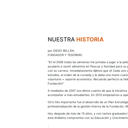
QUIÉNES SOMOS
Equipo y Comisión directiva
Programa de Becas
CÓMO LO HACEMOS
Becarios
Metodología
¡POSTULATE!
Nuestra Historia
Conocenos Más
GALERÍA
DONÁ
NUESTRA
HISTORIA
por DIEGO RELLÁN,
FUNDADOR Y TESORERO
“En el 2006 todas las semanas me juntaba a jugar a la pel
ayudarlo a reunir alimentos en Pascua y Navidad para su p
con su carrera. Inmediatamente dijimos que sí! Cada uno 
estudios, el orden de la cursada y le daba una mano cuan
voluntario + soporte económico. Recuerdo perfecto la fe
Fundación!”
A mediados de 2007 nos dimos cuenta de que la iniciativa
acompañar a más estudiantes. En 2010 empezamos a opera
Otro hito importante fue el desarrollo de un Plan Estratég
profesionalización de la gestión interna de la Fundació
Hoy después de más de 15 años, y con tantos graduados 
este lindísimo compromiso con su Educación y Crecimient