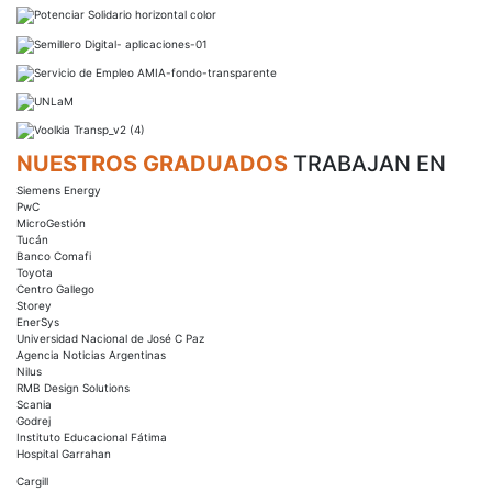
NUESTROS GRADUADOS
TRABAJAN EN
Siemens Energy
PwC
MicroGestión
Tucán
Banco Comafi
Toyota
Centro Gallego
Storey
EnerSys
Universidad Nacional de José C Paz
Agencia Noticias Argentinas
Nilus
RMB Design Solutions
Scania
Godrej
Instituto Educacional Fátima
Hospital Garrahan
Cargill