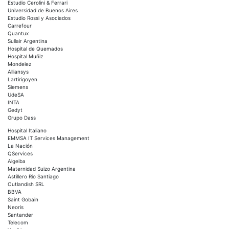
Estudio Cerolini & Ferrari
Universidad de Buenos Aires
Estudio Rossi y Asociados
Carrefour
Quantux
Sullair Argentina
Hospital de Quemados
Hospital Muñiz
Mondelez
Alliansys
Lartirigoyen
Siemens
UdeSA
INTA
Gedyt
Grupo Dass
Hospital Italiano
EMMSA IT Services Management
La Nación
QServices
Algeiba
Maternidad Suizo Argentina
Astillero Rio Santiago
Outlandish SRL
BBVA
Saint Gobain
Neoris
Santander
Telecom