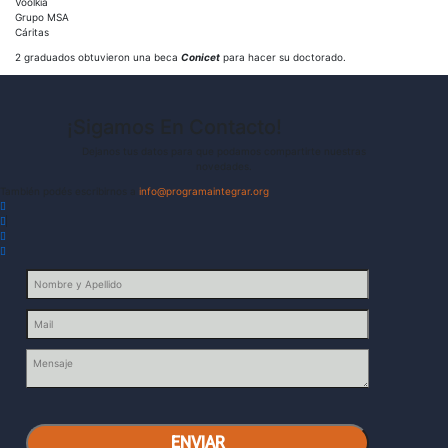
Voolkia
Grupo MSA
Cáritas
2 graduados obtuvieron una beca
Conicet
para hacer su doctorado.
¡Sigamos En Contacto!
Dejanos tus datos para que podamos compartirte nuestras
novedades.
También podés escribirnos a
info@programaintegrar.org